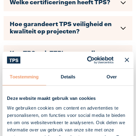
Welke certificeringen heeft TPS?
Hoe garandeert TPS veiligheid en
kwaliteit op projecten?
Kan TPS ook ZZP'ers compliant
inzetten?
Toestemming
Details
Over
Personeel & Levering
Deze website maakt gebruik van cookies
We gebruiken cookies om content en advertenties te
Hoe snel kan TPS technische
personaliseren, om functies voor social media te bieden
specialisten leveren?
en om ons websiteverkeer te analyseren. Ook delen we
informatie over uw gebruik van onze site met onze