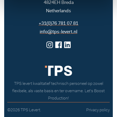
4824EH Breda
Netherlands
+31(0)76 781 07 81
info@tps-levert.nl
TPS levert kwalitatief technisch personeel op zowel
flexibele, als vaste basis en ter overname. Let's Boost
Production!
©2026 TPS Levert.
Privacy policy