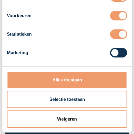
Onze functies
Onze diensten
Voorkeuren
Over ons
Referenties
Statistieken
Vijf voordelen
Marketing
Diensten
.
Uitzenden
Alles toestaan
Detachering
Detavast
Payrolling
Selectie toestaan
Contact
.
Weigeren
Paardeweide 10