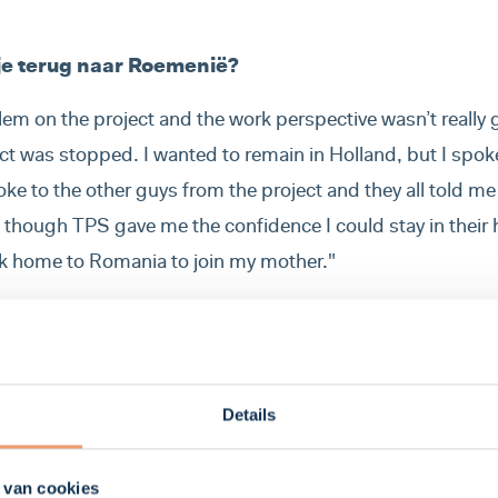
e terug naar Roemenië?
em on the project and the work perspective wasn’t really
ject was stopped. I wanted to remain in Holland, but I spo
ke to the other guys from the project and they all told me 
 though TPS gave me the confidence I could stay in their h
k home to Romania to join my mother."
ie thuis?
 my mothers house in isolation for 14 days. I decided to g
bigger house that’s more comfortable. For the moment it 
Details
out, but we speak with the neighbours to take some food 
re not allowed to go out and the police comes every day t
 van cookies