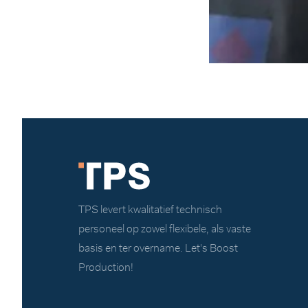
TPS levert kwalitatief technisch
personeel op zowel flexibele, als vaste
basis en ter overname. Let's Boost
Production!