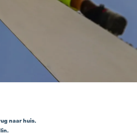
ug naar huis.
lin.