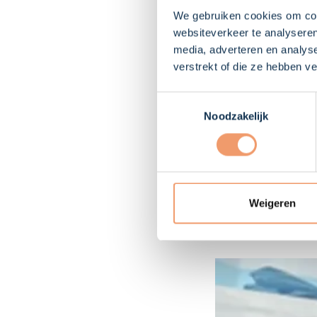
stay at home like 
We gebruiken cookies om cont
websiteverkeer te analyseren
Hoe ziet de nabi
media, adverteren en analys
verstrekt of die ze hebben v
"In all the countri
that they follow th
Toestemmingsselectie
Noodzakelijk
can have the faith
government also ad
not so many deaths
Ben je van plan
Weigeren
"Yes of course I wa