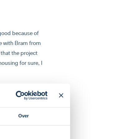
 good because of
ke with Bram from
that the project
ousing for sure, I
o to my mother
is okay. We are
Over
for us from the
o check if we do