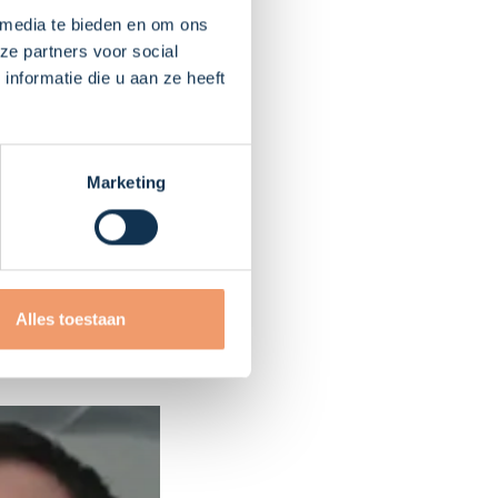
 media te bieden en om ons
ze partners voor social
nformatie die u aan ze heeft
pends on the people
le of this country
Marketing
 month. The
Romania there are
se of the virus."
Alles toestaan