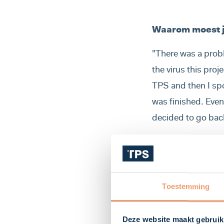
Waarom moest j
"There was a probl
the virus this pro
TPS and then I spo
was finished. Even
decided to go bac
Hoe is de situat
"I am currently at
because she has a 
Toestemming
not allowed to go 
store because we a
Deze website maakt gebruik