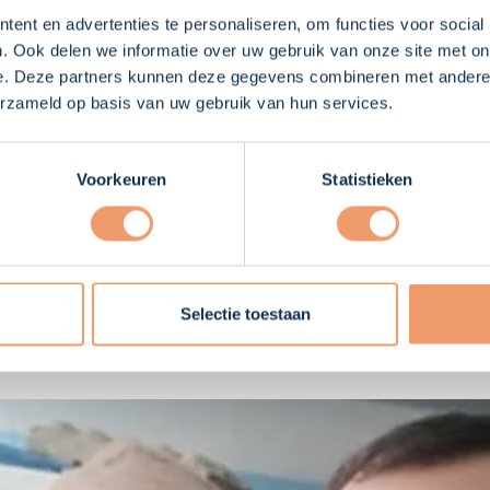
we have been told to do."
ent en advertenties te personaliseren, om functies voor social
. Ook delen we informatie over uw gebruik van onze site met on
je toekomst eruit?
e. Deze partners kunnen deze gegevens combineren met andere i
erzameld op basis van uw gebruik van hun services.
es there is a similar situation, but I think it completely de
e rules and stay at home in isolation so that we as the peop
Voorkeuren
Statistieken
 that this pandemic will be over maybe already within one
vices us to stay in Romania and don’t travel abroad. In 
 so far, in other countries more casualties are there becau
 weer terug te keren op één van de TPS projecten?
Selectie toestaan
nt to!"